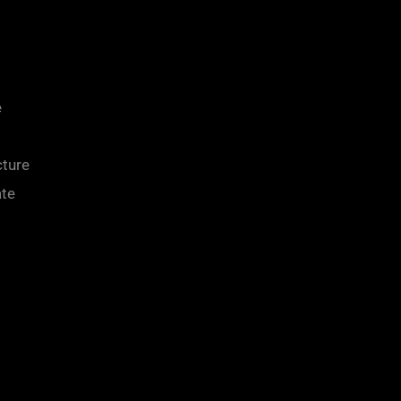
e
cture
te